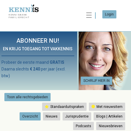
☰
Login
KENNISBANK
FAMILIERECHT
ABONNEER NU!
EN KRIJG TOEGANG TOT VAKKENNIS
Probeer de eerste maand
GRATIS
Daarna slechts
€ 240
per jaar (excl.
btw)
SCHRIJF HIER IN
Toon alle rechtsgebieden
Standaarduitspraken
Met nieuwsitem
Overzicht
Nieuws
Jurisprudentie
Blogs | Artikelen
Podcasts
Nieuwsbrieven