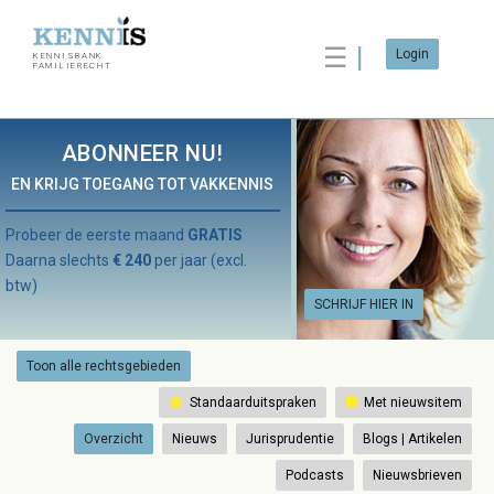
☰
Login
KENNISBANK
FAMILIERECHT
ABONNEER NU!
EN KRIJG TOEGANG TOT VAKKENNIS
Probeer de eerste maand
GRATIS
Daarna slechts
€ 240
per jaar (excl.
btw)
SCHRIJF HIER IN
Toon alle rechtsgebieden
Standaarduitspraken
Met nieuwsitem
Overzicht
Nieuws
Jurisprudentie
Blogs | Artikelen
Podcasts
Nieuwsbrieven