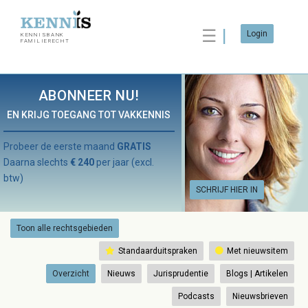
☰
Login
KENNISBANK
FAMILIERECHT
ABONNEER NU!
EN KRIJG TOEGANG TOT VAKKENNIS
Probeer de eerste maand
GRATIS
Daarna slechts
€ 240
per jaar (excl.
btw)
SCHRIJF HIER IN
Toon alle rechtsgebieden
Standaarduitspraken
Met nieuwsitem
Overzicht
Nieuws
Jurisprudentie
Blogs | Artikelen
Podcasts
Nieuwsbrieven