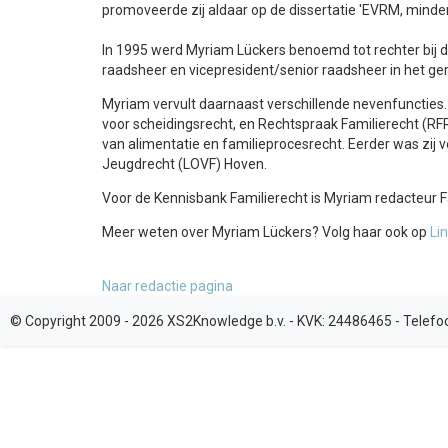
promoveerde zij aldaar op de dissertatie 'EVRM, minderj
In 1995 werd Myriam Lückers benoemd tot rechter bij
raadsheer en vicepresident/senior raadsheer in het ge
Myriam vervult daarnaast verschillende nevenfuncties. 
voor scheidingsrecht, en Rechtspraak Familierecht (RFR
van alimentatie en familieprocesrecht. Eerder was zij v
Jeugdrecht (LOVF) Hoven.
Voor de Kennisbank Familierecht is Myriam redacteur F
Meer weten over Myriam Lückers? Volg haar ook op
Li
Naar redactie pagina
© Copyright 2009 - 2026 XS2Knowledge b.v. -
KVK:
24486465 -
Telefo