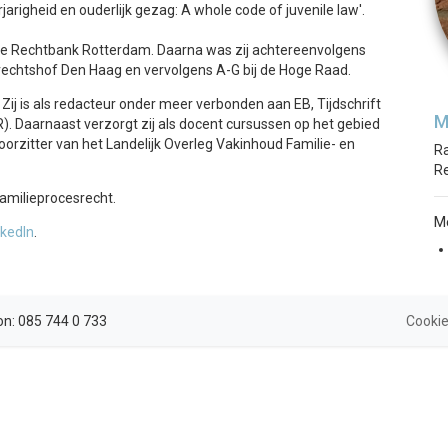
arigheid en ouderlijk gezag: A whole code of juvenile law'.
 de Rechtbank Rotterdam. Daarna was zij achtereenvolgens
rechtshof Den Haag en vervolgens A-G bij de Hoge Raad.
Zij is als redacteur onder meer verbonden aan EB, Tijdschrift
M
). Daarnaast verzorgt zij als docent cursussen op het gebied
oorzitter van het Landelijk Overleg Vakinhoud Familie- en
Ra
Re
amilieprocesrecht.
M
nkedIn
.
on:
085 744 0 733
Cooki