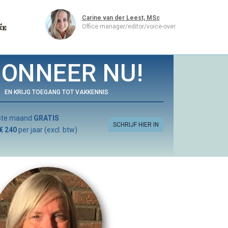
Carine van der Leest, MSc
Office manager/editor/voice-over
ONNEER NU!
EN KRIJG TOEGANG TOT VAKKENNIS
rste maand
GRATIS
SCHRIJF HIER IN
€ 240
per jaar (excl. btw)